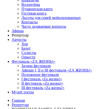
Инвалиды
Волонтёры
Пушкинская карта
Гостевая книга
Льготы для семей мобилизованных
Контакты
Часто задаваемые вопросы
Афиша
Репертуар
Артисты
Хор
Балет
Солисты
Оркестр
Фестиваль «ZА ЖИЗНЬ!»
Задачи фестиваля
Афиши I, II и III фестиваля «ZА ЖИЗНЬ!»
Положение фестиваля
I фестиваль «Zа жизнь!»
II фестиваль «Zа жизнь!»
III фестиваль «Zа жизнь!»
Музей театра
Главная
Репертуар