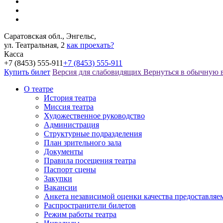
Саратовская обл., Энгельс,
ул. Театральная, 2
как проехать?
Касса
+7 (8453) 555-911
+7 (8453) 555-911
Купить билет
Версия для слабовидящих
Вернуться в обычную 
О театре
История театра
Миссия театра
Художественное руководство
Администрация
Структурные подразделения
План зрительного зала
Документы
Правила посещения театра
Паспорт сцены
Закупки
Вакансии
Анкета независимой оценки качества предоставляе
Распространители билетов
Режим работы театра