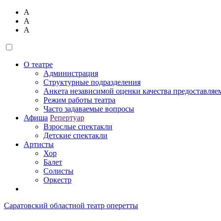
А
А
А
О театре
Администрация
Структурные подразделения
Анкета независимой оценки качества предоставляе
Режим работы театра
Часто задаваемые вопросы
Афиша
Репертуар
Взрослые спектакли
Детские спектакли
Артисты
Хор
Балет
Солисты
Оркестр
Саратовский областной театр оперетты