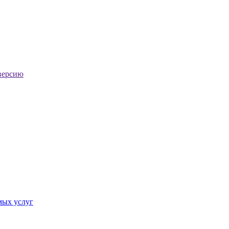
версию
мых услуг