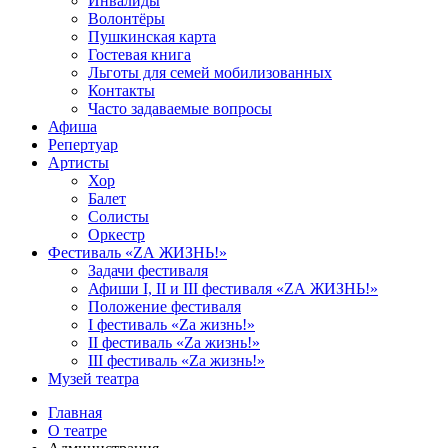
Инвалиды
Волонтёры
Пушкинская карта
Гостевая книга
Льготы для семей мобилизованных
Контакты
Часто задаваемые вопросы
Афиша
Репертуар
Артисты
Хор
Балет
Солисты
Оркестр
Фестиваль «ZА ЖИЗНЬ!»
Задачи фестиваля
Афиши I, II и III фестиваля «ZА ЖИЗНЬ!»
Положение фестиваля
I фестиваль «Zа жизнь!»
II фестиваль «Zа жизнь!»
III фестиваль «Zа жизнь!»
Музей театра
Главная
О театре