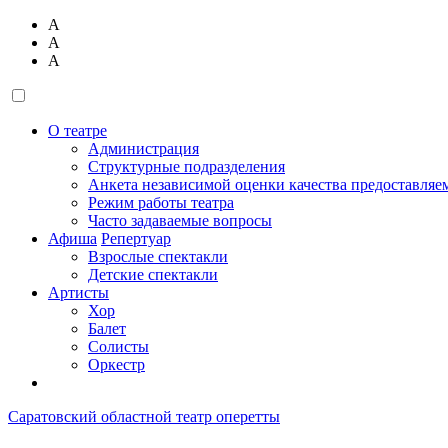
А
А
А
О театре
Администрация
Структурные подразделения
Анкета независимой оценки качества предоставляе
Режим работы театра
Часто задаваемые вопросы
Афиша
Репертуар
Взрослые спектакли
Детские спектакли
Артисты
Хор
Балет
Солисты
Оркестр
Саратовский областной театр оперетты