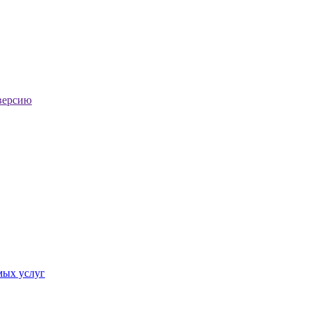
версию
мых услуг