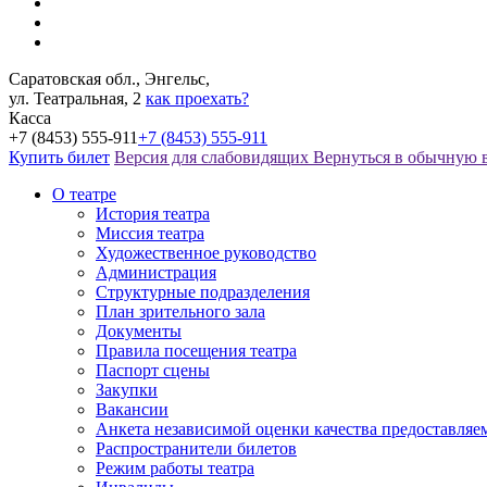
Саратовская обл., Энгельс,
ул. Театральная, 2
как проехать?
Касса
+7 (8453) 555-911
+7 (8453) 555-911
Купить билет
Версия для слабовидящих
Вернуться в обычную 
О театре
История театра
Миссия театра
Художественное руководство
Администрация
Структурные подразделения
План зрительного зала
Документы
Правила посещения театра
Паспорт сцены
Закупки
Вакансии
Анкета независимой оценки качества предоставляе
Распространители билетов
Режим работы театра