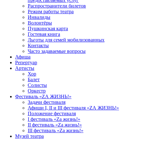
предоставляемых услуг
Распространители билетов
Режим работы театра
Инвалиды
Волонтёры
Пушкинская карта
Гостевая книга
Льготы для семей мобилизованных
Контакты
Часто задаваемые вопросы
Афиша
Репертуар
Артисты
Хор
Балет
Солисты
Оркестр
Фестиваль «ZА ЖИЗНЬ!»
Задачи фестиваля
Афиши I, II и III фестиваля «ZА ЖИЗНЬ!»
Положение фестиваля
I фестиваль «Zа жизнь!»
II фестиваль «Zа жизнь!»
III фестиваль «Zа жизнь!»
Музей театра