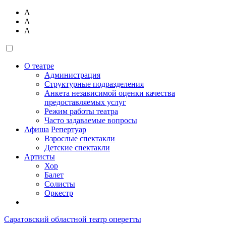
А
А
А
О театре
Администрация
Структурные подразделения
Анкета независимой оценки качества
предоставляемых услуг
Режим работы театра
Часто задаваемые вопросы
Афиша
Репертуар
Взрослые спектакли
Детские спектакли
Артисты
Хор
Балет
Солисты
Оркестр
Саратовский областной театр оперетты