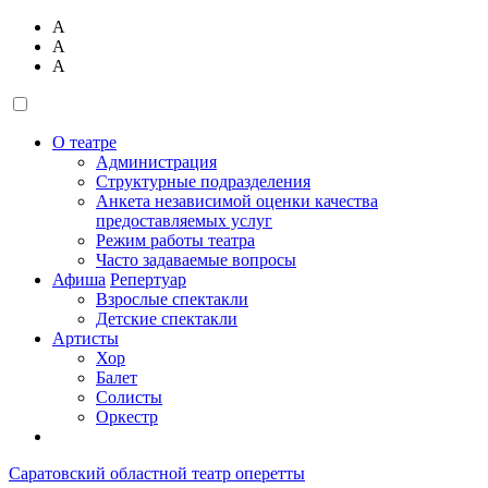
А
А
А
О театре
Администрация
Структурные подразделения
Анкета независимой оценки качества
предоставляемых услуг
Режим работы театра
Часто задаваемые вопросы
Афиша
Репертуар
Взрослые спектакли
Детские спектакли
Артисты
Хор
Балет
Солисты
Оркестр
Саратовский областной театр оперетты