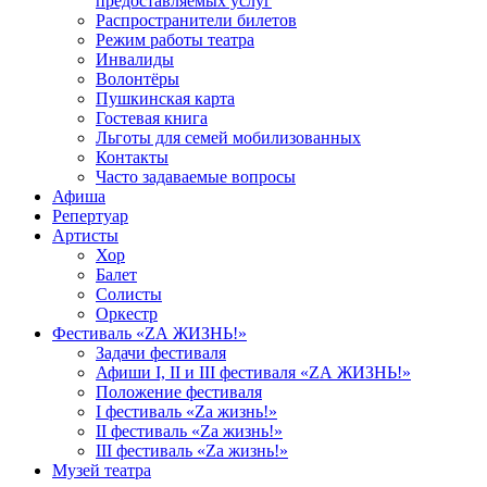
предоставляемых услуг
Распространители билетов
Режим работы театра
Инвалиды
Волонтёры
Пушкинская карта
Гостевая книга
Льготы для семей мобилизованных
Контакты
Часто задаваемые вопросы
Афиша
Репертуар
Артисты
Хор
Балет
Солисты
Оркестр
Фестиваль «ZА ЖИЗНЬ!»
Задачи фестиваля
Афиши I, II и III фестиваля «ZА ЖИЗНЬ!»
Положение фестиваля
I фестиваль «Zа жизнь!»
II фестиваль «Zа жизнь!»
III фестиваль «Zа жизнь!»
Музей театра