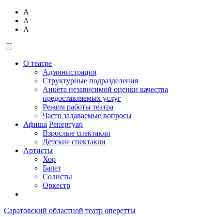
А
А
А
О театре
Администрация
Структурные подразделения
Анкета независимой оценки качества
предоставляемых услуг
Режим работы театра
Часто задаваемые вопросы
Афиша
Репертуар
Взрослые спектакли
Детские спектакли
Артисты
Хор
Балет
Солисты
Оркестр
Саратовский областной театр оперетты