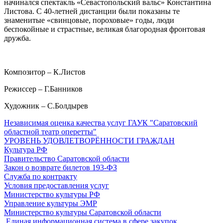
начинался спектакль «Севастопольский вальс» Константина
Листова. С 40-летней дистанции были показаны те
знаменитые «свинцовые, пороховые» годы, люди
беспокойные и страстные, великая благородная фронтовая
дружба.
Композитор – К.Листов
Режиссер – Г.Банников
Художник – С.Болдырев
Независимая оценка качества услуг ГАУК "Саратовский
областной театр оперетты"
УРОВЕНЬ УДОВЛЕТВОРЁННОСТИ ГРАЖДАН
Культура РФ
Правительство Саратовской области
Закон о возврате билетов 193-ФЗ
Служба по контракту
Условия предоставления услуг
Министерство культуры РФ
Управление культуры ЭМР
Министерство культуры Саратовской области
Единая информационная система в сфере закупок