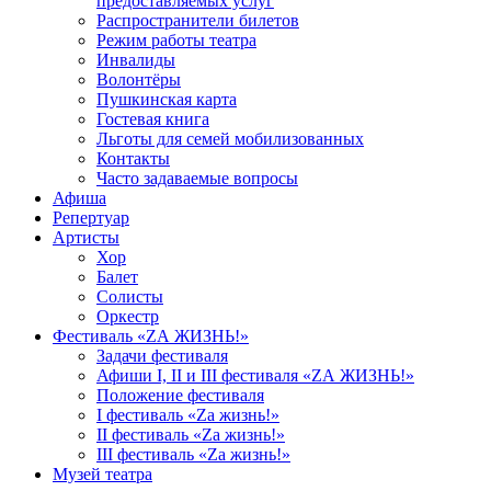
предоставляемых услуг
Распространители билетов
Режим работы театра
Инвалиды
Волонтёры
Пушкинская карта
Гостевая книга
Льготы для семей мобилизованных
Контакты
Часто задаваемые вопросы
Афиша
Репертуар
Артисты
Хор
Балет
Солисты
Оркестр
Фестиваль «ZА ЖИЗНЬ!»
Задачи фестиваля
Афиши I, II и III фестиваля «ZА ЖИЗНЬ!»
Положение фестиваля
I фестиваль «Zа жизнь!»
II фестиваль «Zа жизнь!»
III фестиваль «Zа жизнь!»
Музей театра