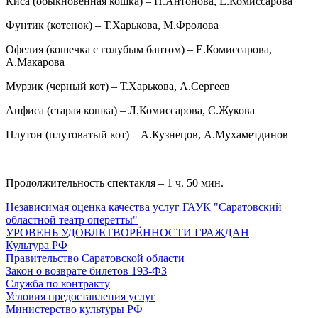
Киса (обыкновенная кошка) – Н.Антонова, Е.Комиссарова
Фунтик (котенок) – Т.Харькова, М.Фролова
Офелия (кошечка с голубым бантом) – Е.Комиссарова,
А.Макарова
Мурзик (черный кот) – Т.Харькова, А.Сергеев
Анфиса (старая кошка) – Л.Комиссарова, С.Жукова
Плутон (плутоватый кот) – А.Кузнецов, А.Мухаметдинов
Продолжительность спектакля – 1 ч. 50 мин.
Независимая оценка качества услуг ГАУК "Саратовский
областной театр оперетты"
УРОВЕНЬ УДОВЛЕТВОРЁННОСТИ ГРАЖДАН
Культура РФ
Правительство Саратовской области
Закон о возврате билетов 193-ФЗ
Служба по контракту
Условия предоставления услуг
Министерство культуры РФ