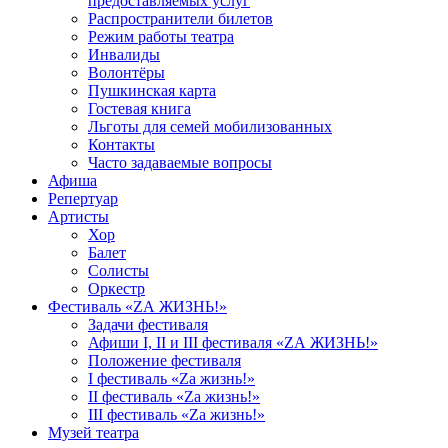
предоставляемых услуг
Распространители билетов
Режим работы театра
Инвалиды
Волонтёры
Пушкинская карта
Гостевая книга
Льготы для семей мобилизованных
Контакты
Часто задаваемые вопросы
Афиша
Репертуар
Артисты
Хор
Балет
Солисты
Оркестр
Фестиваль «ZА ЖИЗНЬ!»
Задачи фестиваля
Афиши I, II и III фестиваля «ZА ЖИЗНЬ!»
Положение фестиваля
I фестиваль «Zа жизнь!»
II фестиваль «Zа жизнь!»
III фестиваль «Zа жизнь!»
Музей театра