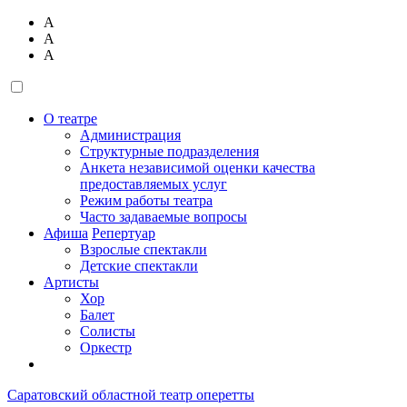
А
А
А
О театре
Администрация
Структурные подразделения
Анкета независимой оценки качества
предоставляемых услуг
Режим работы театра
Часто задаваемые вопросы
Афиша
Репертуар
Взрослые спектакли
Детские спектакли
Артисты
Хор
Балет
Солисты
Оркестр
Саратовский областной театр оперетты