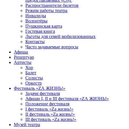
предоставляемых услуг
Распространители билетов
Режим работы театра
Инвалиды
Волонтёры
Пушкинская карта
Гостевая книга
Льготы для семей мобилизованных
Контакты
Часто задаваемые вопросы
Афиша
Репертуар
Артисты
Хор
Балет
Солисты
Оркестр
Фестиваль «ZА ЖИЗНЬ!»
Задачи фестиваля
Афиши I, II и III фестиваля «ZА ЖИЗНЬ!»
Положение фестиваля
I фестиваль «Zа жизнь!»
II фестиваль «Zа жизнь!»
III фестиваль «Zа жизнь!»
Музей театра