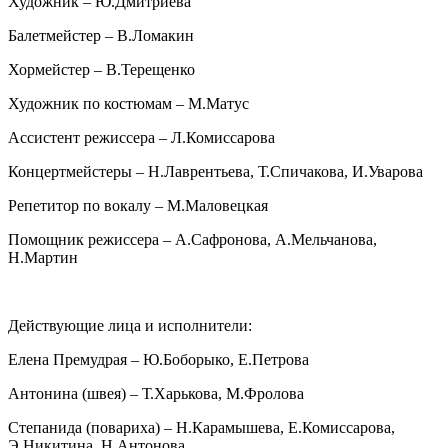
Художник – Ю.Дмитриева
Балетмейстер – В.Ломакин
Хормейстер – В.Терещенко
Художник по костюмам – М.Матус
Ассистент режиссера – Л.Комиссарова
Концертмейстеры – Н.Лаврентьева, Т.Спичакова, И.Уварова
Репетитор по вокалу – М.Маловецкая
Помощник режиссера – А.Сафронова, А.Мельчанова,
Н.Мартин
Действующие лица и исполнители:
Елена Премудрая – Ю.Боборыко, Е.Петрова
Антонина (швея) – Т.Харькова, М.Фролова
Степанида (повариха) – Н.Карамышева, Е.Комиссарова,
Э.Никитина, Н.Антонова