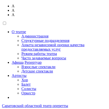
А
А
А
О театре
Администрация
Структурные подразделения
Анкета независимой оценки качества
предоставляемых услуг
Режим работы театра
Часто задаваемые вопросы
Афиша
Репертуар
Взрослые спектакли
Детские спектакли
Артисты
Хор
Балет
Солисты
Оркестр
Саратовский областной театр оперетты