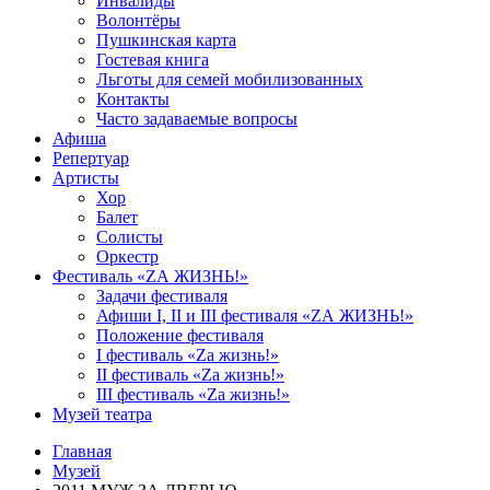
Инвалиды
Волонтёры
Пушкинская карта
Гостевая книга
Льготы для семей мобилизованных
Контакты
Часто задаваемые вопросы
Афиша
Репертуар
Артисты
Хор
Балет
Солисты
Оркестр
Фестиваль «ZА ЖИЗНЬ!»
Задачи фестиваля
Афиши I, II и III фестиваля «ZА ЖИЗНЬ!»
Положение фестиваля
I фестиваль «Zа жизнь!»
II фестиваль «Zа жизнь!»
III фестиваль «Zа жизнь!»
Музей театра
Главная
Музей