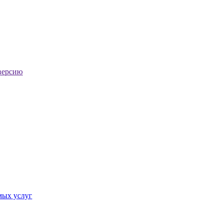
версию
мых услуг