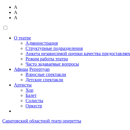
А
А
А
О театре
Администрация
Структурные подразделения
Анкета независимой оценки качества предоставляе
Режим работы театра
Часто задаваемые вопросы
Афиша
Репертуар
Взрослые спектакли
Детские спектакли
Артисты
Хор
Балет
Солисты
Оркестр
Саратовский областной театр оперетты