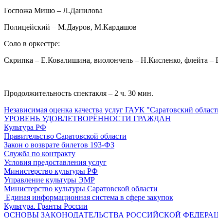
Госпожа Мишо – Л.Данилова
Полицейский – М.Дауров, М.Кардашов
Соло в оркестре:
Скрипка – Е.Ковалишина, виолончель – Н.Кисленко, флейта – 
Продолжительность спектакля – 2 ч. 30 мин.
Независимая оценка качества услуг ГАУК "Саратовский област
УРОВЕНЬ УДОВЛЕТВОРЁННОСТИ ГРАЖДАН
Культура РФ
Правительство Саратовской области
Закон о возврате билетов 193-ФЗ
Служба по контракту
Условия предоставления услуг
Министерство культуры РФ
Управление культуры ЭМР
Министерство культуры Саратовской области
Единая информационная система в сфере закупок
Культура. Гранты России
ОСНОВЫ ЗАКОНОДАТЕЛЬСТВА РОССИЙСКОЙ ФЕДЕРАЦ