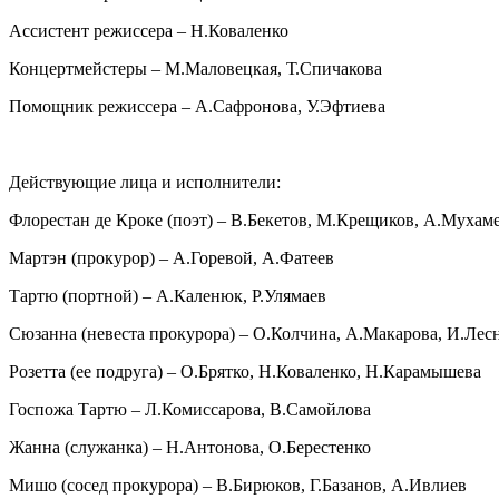
Ассистент режиссера – Н.Коваленко
Концертмейстеры – М.Маловецкая, Т.Спичакова
Помощник режиссера – А.Сафронова, У.Эфтиева
Действующие лица и исполнители:
Флорестан де Кроке (поэт) – В.Бекетов, М.Крещиков, А.Мухам
Мартэн (прокурор) – А.Горевой, А.Фатеев
Тартю (портной) – А.Каленюк, Р.Улямаев
Сюзанна (невеста прокурора) – О.Колчина, А.Макарова, И.Лес
Розетта (ее подруга) – О.Брятко, Н.Коваленко, Н.Карамышева
Госпожа Тартю – Л.Комиссарова, В.Самойлова
Жанна (служанка) – Н.Антонова, О.Берестенко
Мишо (сосед прокурора) – В.Бирюков, Г.Базанов, А.Ивлиев