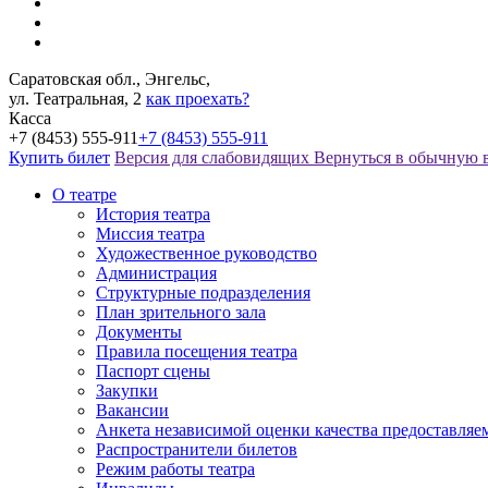
Саратовская обл., Энгельс,
ул. Театральная, 2
как проехать?
Касса
+7 (8453) 555-911
+7 (8453) 555-911
Купить билет
Версия для слабовидящих
Вернуться в обычную 
О театре
История театра
Миссия театра
Художественное руководство
Администрация
Структурные подразделения
План зрительного зала
Документы
Правила посещения театра
Паспорт сцены
Закупки
Вакансии
Анкета независимой оценки качества предоставляе
Распространители билетов
Режим работы театра