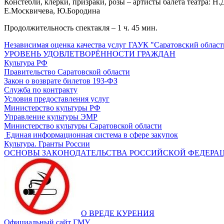
Констебли, клерки, призраки, розы – артисты балета театра: 
Е.Москвичева, Ю.Бородина
Продолжительность спектакля – 1 ч. 45 мин.
Независимая оценка качества услуг ГАУК "Саратовский област
УРОВЕНЬ УДОВЛЕТВОРЁННОСТИ ГРАЖДАН
Культура РФ
Правительство Саратовской области
Закон о возврате билетов 193-ФЗ
Служба по контракту
Условия предоставления услуг
Министерство культуры РФ
Управление культуры ЭМР
Министерство культуры Саратовской области
Единая информационная система в сфере закупок
Культура. Гранты России
ОСНОВЫ ЗАКОНОДАТЕЛЬСТВА РОССИЙСКОЙ ФЕДЕРАЦ
О ВРЕДЕ КУРЕНИЯ
Официальный сайт ГМУ