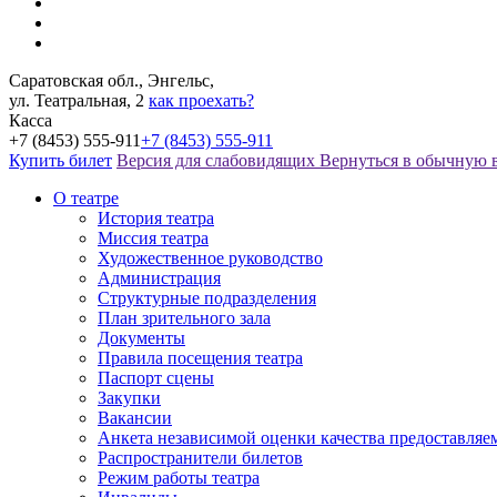
Саратовская обл., Энгельс,
ул. Театральная, 2
как проехать?
Касса
+7 (8453) 555-911
+7 (8453) 555-911
Купить билет
Версия для слабовидящих
Вернуться в обычную 
О театре
История театра
Миссия театра
Художественное руководство
Администрация
Структурные подразделения
План зрительного зала
Документы
Правила посещения театра
Паспорт сцены
Закупки
Вакансии
Анкета независимой оценки качества предоставляе
Распространители билетов
Режим работы театра