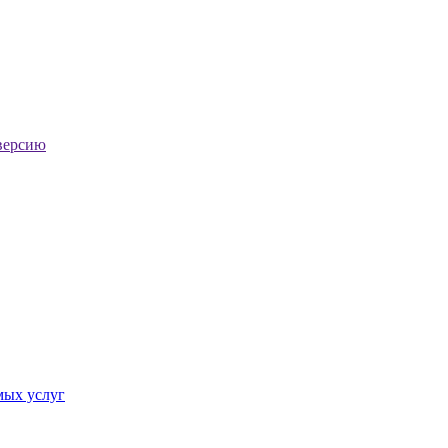
версию
мых услуг