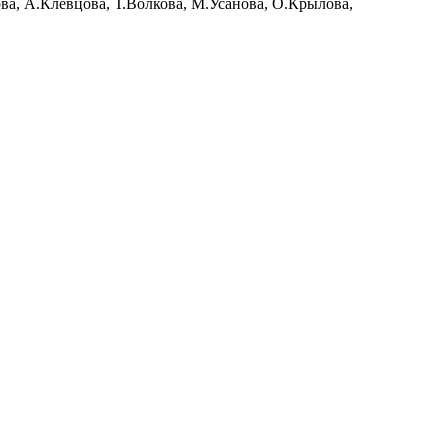
ова, А.Клевцова, Т.Волкова, М.Усанова, О.Крылова,