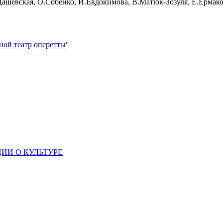
Н.Дашевская, О.Собенко, И.Евдокимова, В.Матюк-Зозуля, Е.Ермак
ной театр оперетты"
ИИ О КУЛЬТУРЕ