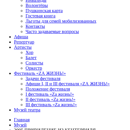
Инвалиды
Волонтёры
Пушкинская карта
Гостевая книга
Льготы для семей мобилизованных
Контакты
Часто задаваемые вопросы
Афиша
Репертуар
Артисты
Хор
Балет
Солисты
Оркестр
Фестиваль «ZА ЖИЗНЬ!»
Задачи фестиваля
Афиши I, II и III фестиваля «ZА ЖИЗНЬ!»
Положение фестиваля
I фестиваль «Zа жизнь!»
II фестиваль «Zа жизнь!»
III фестиваль «Zа жизнь!»
Музей театра
Главная
Музей