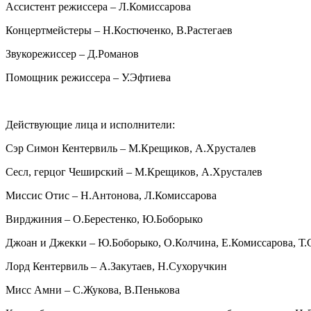
Ассистент режиссера – Л.Комиссарова
Концертмейстеры – Н.Костюченко, В.Растегаев
Звукорежиссер – Д.Романов
Помощник режиссера – У.Эфтиева
Действующие лица и исполнители:
Сэр Симон Кентервиль – М.Крещиков, А.Хрусталев
Сесл, герцог Чеширский – М.Крещиков, А.Хрусталев
Миссис Отис – Н.Антонова, Л.Комиссарова
Вирджиния – О.Берестенко, Ю.Боборыко
Джоан и Джекки – Ю.Боборыко, О.Колчина, Е.Комиссарова, Т.
Лорд Кентервиль – А.Закутаев, Н.Сухоручкин
Мисс Амни – С.Жукова, В.Пенькова