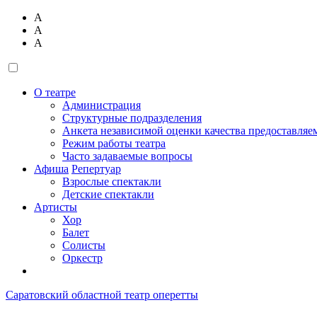
А
А
А
О театре
Администрация
Структурные подразделения
Анкета независимой оценки качества предоставляе
Режим работы театра
Часто задаваемые вопросы
Афиша
Репертуар
Взрослые спектакли
Детские спектакли
Артисты
Хор
Балет
Солисты
Оркестр
Саратовский областной театр оперетты