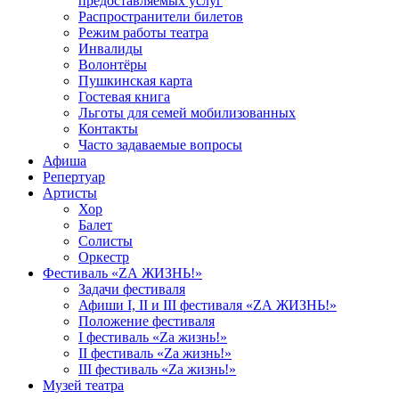
предоставляемых услуг
Распространители билетов
Режим работы театра
Инвалиды
Волонтёры
Пушкинская карта
Гостевая книга
Льготы для семей мобилизованных
Контакты
Часто задаваемые вопросы
Афиша
Репертуар
Артисты
Хор
Балет
Солисты
Оркестр
Фестиваль «ZА ЖИЗНЬ!»
Задачи фестиваля
Афиши I, II и III фестиваля «ZА ЖИЗНЬ!»
Положение фестиваля
I фестиваль «Zа жизнь!»
II фестиваль «Zа жизнь!»
III фестиваль «Zа жизнь!»
Музей театра