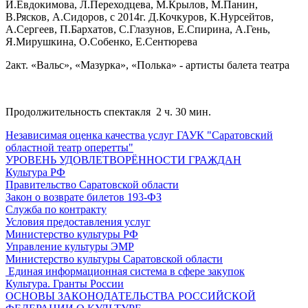
И.Евдокимова, Л.Переходцева, М.Крылов, М.Панин,
В.Рясков, А.Сидоров, с 2014г. Д.Кочкуров, К.Нурсейтов,
А.Сергеев, П.Бархатов, С.Глазунов, Е.Спирина, А.Гень,
Я.Мирушкина, О.Собенко, Е.Сентюрева
2акт. «Вальс», «Мазурка», «Полька» - артисты балета театра
Продолжительность спектакля 2 ч. 30 мин.
Независимая оценка качества услуг ГАУК "Саратовский
областной театр оперетты"
УРОВЕНЬ УДОВЛЕТВОРЁННОСТИ ГРАЖДАН
Культура РФ
Правительство Саратовской области
Закон о возврате билетов 193-ФЗ
Служба по контракту
Условия предоставления услуг
Министерство культуры РФ
Управление культуры ЭМР
Министерство культуры Саратовской области
Единая информационная система в сфере закупок
Культура. Гранты России
ОСНОВЫ ЗАКОНОДАТЕЛЬСТВА РОССИЙСКОЙ