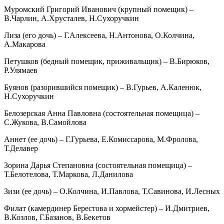
Муромский Григорий Иванович (крупный помещик) –
В.Чарлин, А.Хрусталев, Н.Сухоручкин
Лиза (его дочь) – Г.Алексеева, Н.Антонова, О.Колчина,
А.Макарова
Петушков (бедный помещик, приживальщик) – В.Бирюков,
Р.Улямаев
Буянов (разорившийся помещик) – В.Гурьев, А.Каленюк,
Н.Сухоручкин
Белозерская Анна Павловна (состоятельная помещица) –
С.Жукова, В.Самойлова
Аннет (ее дочь) – Г.Гурьева, Е.Комиссарова, М.Фролова,
Т.Делавер
Зорина Дарья Степановна (состоятельная помещица) –
Т.Белотелова, Т.Маркова, Л.Данилова
Зизи (ее дочь) – О.Колчина, И.Павлова, Т.Савинова, И.Лесных
Филат (камердинер Берестова и хормейстер) – И.Дмитриев,
В.Козлов, Г.Базанов, В.Бекетов