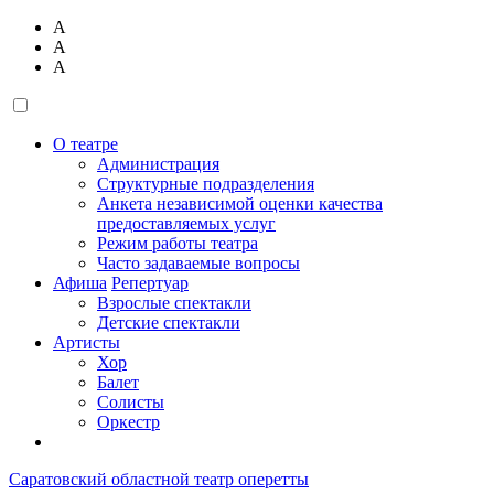
А
А
А
О театре
Администрация
Структурные подразделения
Анкета независимой оценки качества
предоставляемых услуг
Режим работы театра
Часто задаваемые вопросы
Афиша
Репертуар
Взрослые спектакли
Детские спектакли
Артисты
Хор
Балет
Солисты
Оркестр
Саратовский областной театр оперетты