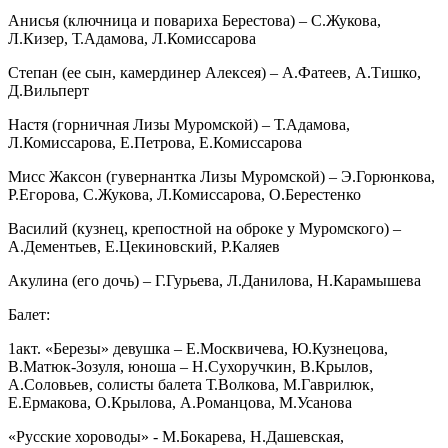
Анисья (ключница и повариха Берестова) – С.Жукова,
Л.Кизер, Т.Адамова, Л.Комиссарова
Степан (ее сын, камердинер Алексея) – А.Фатеев, А.Тишко,
Д.Вильперт
Настя (горничная Лизы Муромской) – Т.Адамова,
Л.Комиссарова, Е.Петрова, Е.Комиссарова
Мисс Жаксон (гувернантка Лизы Муромской) – Э.Горюнкова,
Р.Егорова, С.Жукова, Л.Комиссарова, О.Берестенко
Василий (кузнец, крепостной на оброке у Муромского) –
А.Дементьев, Е.Цекиновский, Р.Каляев
Акулина (его дочь) – Г.Гурьева, Л.Данилова, Н.Карамышева
Балет:
1акт. «Березы» девушка – Е.Москвичева, Ю.Кузнецова,
В.Матюк-Зозуля, юноша – Н.Сухоручкин, В.Крылов,
А.Соловьев, солисты балета Т.Волкова, М.Гаврилюк,
Е.Ермакова, О.Крылова, А.Романцова, М.Усанова
«Русские хороводы» - М.Бокарева, Н.Дашевская,