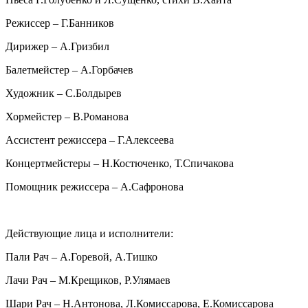
Режиссер – Г.Банников
Дирижер – А.Гризбил
Балетмейстер – А.Горбачев
Художник – С.Болдырев
Хормейстер – В.Романова
Ассистент режиссера – Г.Алексеева
Концертмейстеры – Н.Костюченко, Т.Спичакова
Помощник режиссера – А.Сафронова
Действующие лица и исполнители:
Пали Рач – А.Горевой, А.Тишко
Лачи Рач – М.Крещиков, Р.Улямаев
Шари Рач – Н.Антонова, Л.Комиссарова, Е.Комиссарова