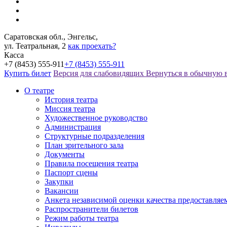
Саратовская обл., Энгельс,
ул. Театральная, 2
как проехать?
Касса
+7 (8453) 555-911
+7 (8453) 555-911
Купить билет
Версия для слабовидящих
Вернуться в обычную 
О театре
История театра
Миссия театра
Художественное руководство
Администрация
Структурные подразделения
План зрительного зала
Документы
Правила посещения театра
Паспорт сцены
Закупки
Вакансии
Анкета независимой оценки качества предоставляе
Распространители билетов
Режим работы театра