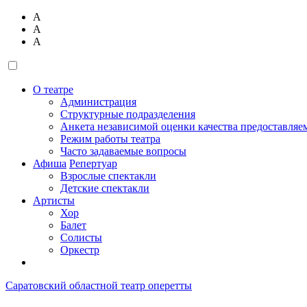
А
А
А
О театре
Администрация
Структурные подразделения
Анкета независимой оценки качества предоставляе
Режим работы театра
Часто задаваемые вопросы
Афиша
Репертуар
Взрослые спектакли
Детские спектакли
Артисты
Хор
Балет
Солисты
Оркестр
Саратовский областной театр оперетты