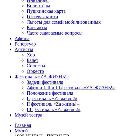
Инвалиды
Волонтёры
Пушкинская карта
Гостевая книга
Льготы для семей мобилизованных
Контакты
Часто задаваемые вопросы
Афиша
Репертуар
Артисты
Хор
Балет
Солисты
Оркестр
Фестиваль «ZА ЖИЗНЬ!»
Задачи фестиваля
Афиши I, II и III фестиваля «ZА ЖИЗНЬ!»
Положение фестиваля
I фестиваль «Zа жизнь!»
II фестиваль «Zа жизнь!»
III фестиваль «Zа жизнь!»
Музей театра
Главная
Музей