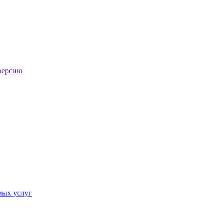
версию
мых услуг