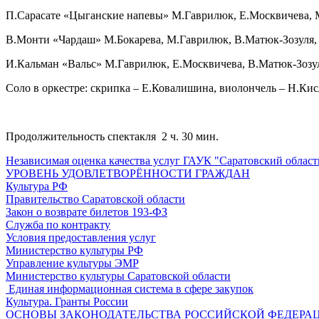
П.Сарасате «Цыганские напевы» М.Гаврилюк, Е.Москвичева, М
В.Монти «Чардаш» М.Бокарева, М.Гаврилюк, В.Матюк-Зозуля, 
И.Кальман «Вальс» М.Гаврилюк, Е.Москвичева, В.Матюк-Зозул
Соло в оркестре: скрипка – Е.Ковалишина, виолончель – Н.Кис
Продолжительность спектакля 2 ч. 30 мин.
Независимая оценка качества услуг ГАУК "Саратовский област
УРОВЕНЬ УДОВЛЕТВОРЁННОСТИ ГРАЖДАН
Культура РФ
Правительство Саратовской области
Закон о возврате билетов 193-ФЗ
Служба по контракту
Условия предоставления услуг
Министерство культуры РФ
Управление культуры ЭМР
Министерство культуры Саратовской области
Единая информационная система в сфере закупок
Культура. Гранты России
ОСНОВЫ ЗАКОНОДАТЕЛЬСТВА РОССИЙСКОЙ ФЕДЕРАЦ