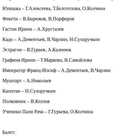
Юлишка – Г.Алексеева, Т.Белотелова, О.Колчина
Фекети – В.Бирюков, В.Порфиров
Гастон Ирини – А.Хрусталев
Кадо – А.Дементьев, В.Чарлин, Н.Сухоручкин
Эстрагон – В.Гурьев, А.Каленюк
Графиня Ирини – Т.Маркова, В.Самойлова
Император Франц-Иосиф – А.Дементьев, В.Чарлин
Муштарт – А.Николаев
Капитан – Н.Сухоручкин
Полковник – В.Козлов
Ученики Пали Рача – Г.Гурьева, О.Колчина
Балет: