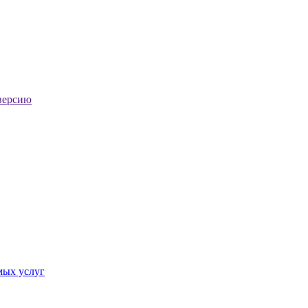
версию
мых услуг