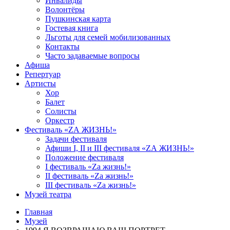
Инвалиды
Волонтёры
Пушкинская карта
Гостевая книга
Льготы для семей мобилизованных
Контакты
Часто задаваемые вопросы
Афиша
Репертуар
Артисты
Хор
Балет
Солисты
Оркестр
Фестиваль «ZА ЖИЗНЬ!»
Задачи фестиваля
Афиши I, II и III фестиваля «ZА ЖИЗНЬ!»
Положение фестиваля
I фестиваль «Zа жизнь!»
II фестиваль «Zа жизнь!»
III фестиваль «Zа жизнь!»
Музей театра
Главная
Музей