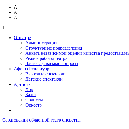
А
А
А
О театре
Администрация
Структурные подразделения
Анкета независимой оценки качества предоставляе
Режим работы театра
Часто задаваемые вопросы
Афиша
Репертуар
Взрослые спектакли
Детские спектакли
Артисты
Хор
Балет
Солисты
Оркестр
Саратовский областной театр оперетты