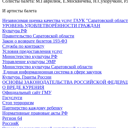
Солисты балета: М.Гаврилюк, Е.Москвичева, Н.Сухоручкин, 
И артисты балета
Независимая оценка качества услуг ГАУК "Саратовский област
УРОВЕНЬ УДОВЛЕТВОРЁННОСТИ ГРАЖДАН
Культура РФ
Правительство Саратовской области
Закон о возврате билетов 193-ФЗ
Служба по контракту
Условия предоставления услуг
Министерство культуры РФ
Управление культуры ЭМР
Министерство культуры Саратовской области
Единая информационная система в сфере закупок
Культура. Гранты России
ОСНОВЫ ЗАКОНОДАТЕЛЬСТВА РОССИЙСКОЙ ФЕДЕРАЦ
О ВРЕДЕ КУРЕНИЯ
Официальный сайт ГМУ
Госуслуги
Стоп терроризм
Партнерство каждому ребенку
Нормативные правовые акты РФ
Регион 64
РоссияК