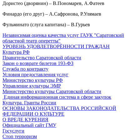
Дористео (дворянин) – В.Пономарев, А.Фатеев
Финардо (его друг) – А.Сафронова, Р.Улямаев
Фульминато (слуга капитана) – В.Гурьев
Независимая оценка качества услуг ГАУК "Саратовский
областной театр оперетты"
УРОВЕНЬ УДОВЛЕТВОРЁННОСТИ ГРАЖДАН
Культура РФ
Правительство Саратовской области
Закон о возврате билетов 193-ФЗ
Служба по контракту
Условия предоставления услуг
Министерство культуры РФ
Управление культуры ЭМР
Министерство культуры Саратовской области
Единая информационная система в сфере закупок
Культура. Гранты России
ОСНОВЫ ЗАКОНОДАТЕЛЬСТВА РОССИЙСКОЙ
ФЕДЕРАЦИИ О КУЛЬТУРЕ
О ВРЕДЕ КУРЕНИЯ
Официальный сайт ГМУ
Госуслуги
Стоп терроризм