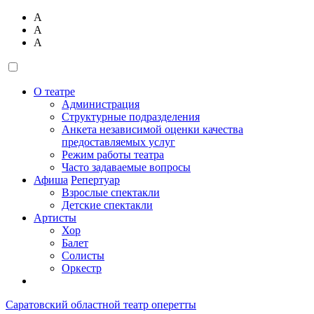
А
А
А
О театре
Администрация
Структурные подразделения
Анкета независимой оценки качества
предоставляемых услуг
Режим работы театра
Часто задаваемые вопросы
Афиша
Репертуар
Взрослые спектакли
Детские спектакли
Артисты
Хор
Балет
Солисты
Оркестр
Саратовский областной театр оперетты