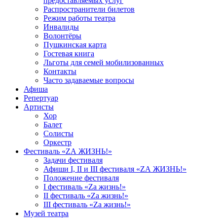
предоставляемых услуг
Распространители билетов
Режим работы театра
Инвалиды
Волонтёры
Пушкинская карта
Гостевая книга
Льготы для семей мобилизованных
Контакты
Часто задаваемые вопросы
Афиша
Репертуар
Артисты
Хор
Балет
Солисты
Оркестр
Фестиваль «ZА ЖИЗНЬ!»
Задачи фестиваля
Афиши I, II и III фестиваля «ZА ЖИЗНЬ!»
Положение фестиваля
I фестиваль «Zа жизнь!»
II фестиваль «Zа жизнь!»
III фестиваль «Zа жизнь!»
Музей театра