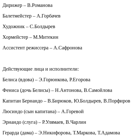
Дирижер – В.Романова
Балетмейстер – А.Горбачев
Художник – С.Болдырев
Хормейстер – М.Митекин
Ассистент режиссера – А.Сафронова
Действующие лица и исполнители:
Белиса (вдова) – Э.Горюнкова, Р.Егорова
Фениса (дочь Белисы) – Н.Антонова, В.Самойлова
Капитан Бернандо – В.Бирюков, Ю.Болдырев, В.Порфиров
Люсиндо (сын капитана) – А.Горевой
Эрнандо (слуга) – Р.Улямаев, В.Чарлин
Герарда (дама) – Э.Никифорова, Т.Маркова, Т.Адамова