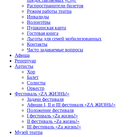
предоставляемых услуг
Распространители билетов
Режим работы театра
Инвалиды
Волонтёры
Пушкинская карта
Гостевая книга
Льготы для семей мобилизованных
Контакты
Часто задаваемые вопросы
Афиша
Репертуар
Артисты
Хор
Балет
Солисты
Оркестр
Фестиваль «ZА ЖИЗНЬ!»
Задачи фестиваля
Афиши I, II и III фестиваля «ZА ЖИЗНЬ!»
Положение фестиваля
I фестиваль «Zа жизнь!»
II фестиваль «Zа жизнь!»
III фестиваль «Zа жизнь!»
Музей театра