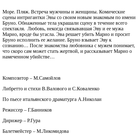
Море. Пляж. Встреча мужчины и женщины. Комические
сцены интригантки Эвы со своим новым знакомым по имени
Бруно. Обнаженные тела украшали сцену в течение всего
спектакля. Любовь, некогда связывавшая Эву и ее мужа
Марио, вроде бы угасла. Эва решает убить Марио и просит
Бруно исполнить ее желание. Бруно взывает Эву к
сознанию… После знакомства любовника с мужем понимает,
что скоро сам может стать жертвой, и рассказывает Марио о
намеченном убийстве…
Композитор – М.Самойлов
Либретто и стихи В.Валового и С.Коваленко
По пьесе итальянского драматурга А.Николаи
Режиссер – Г.Банников
Дирижер – Р.Гура
Балетмейстер – М.Ликомидова