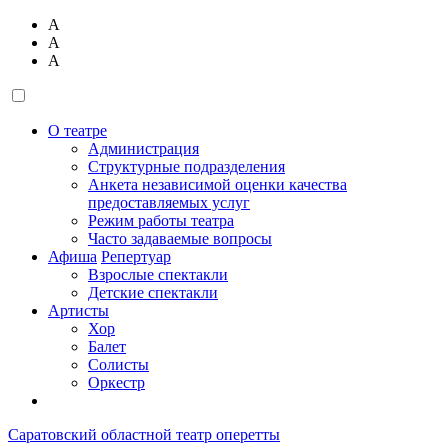
А
А
А
О театре
Администрация
Структурные подразделения
Анкета независимой оценки качества
предоставляемых услуг
Режим работы театра
Часто задаваемые вопросы
Афиша
Репертуар
Взрослые спектакли
Детские спектакли
Артисты
Хор
Балет
Солисты
Оркестр
Саратовский областной театр оперетты