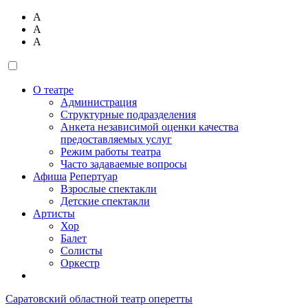
А
А
А
О театре
Администрация
Структурные подразделения
Анкета независимой оценки качества
предоставляемых услуг
Режим работы театра
Часто задаваемые вопросы
Афиша
Репертуар
Взрослые спектакли
Детские спектакли
Артисты
Хор
Балет
Солисты
Оркестр
Саратовский областной театр оперетты