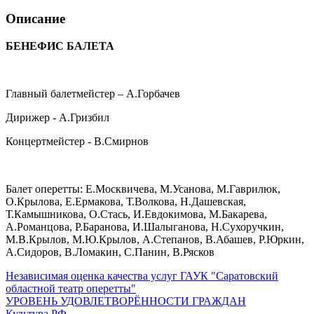
Описание
БЕНЕФИС БАЛЕТА
Главный балетмейстер – А.Горбачев
Дирижер - А.Гризбил
Концертмейстер - В.Смирнов
Балет оперетты: Е.Москвичева, М.Усанова, М.Гаврилюк,
О.Крылова, Е.Ермакова, Т.Волкова, Н.Дашевская,
Т.Камышникова, О.Стась, И.Евдокимова, М.Бакарева,
А.Романцова, Р.Баранова, И.Шалыганова, Н.Сухоручкин,
М.В.Крылов, М.Ю.Крылов, А.Степанов, В.Абашев, Р.Юркин,
А.Сидоров, В.Ломакин, С.Панин, В.Рясков
Независимая оценка качества услуг ГАУК "Саратовский
областной театр оперетты"
УРОВЕНЬ УДОВЛЕТВОРЁННОСТИ ГРАЖДАН
Культура РФ