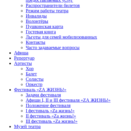
предоставляемых услуг
Распространители билетов
Режим работы театра
Инвалиды
Волонтёры
Пушкинская карта
Гостевая книга
Льготы для семей мобилизованных
Контакты
Часто задаваемые вопросы
Афиша
Репертуар
Артисты
Хор
Балет
Солисты
Оркестр
Фестиваль «ZА ЖИЗНЬ!»
Задачи фестиваля
Афиши I, II и III фестиваля «ZА ЖИЗНЬ!»
Положение фестиваля
I фестиваль «Zа жизнь!»
II фестиваль «Zа жизнь!»
III фестиваль «Zа жизнь!»
Музей театра