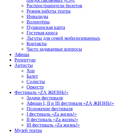
предоставляемых услуг
Распространители билетов
Режим работы театра
Инвалиды
Волонтёры
Пушкинская карта
Гостевая книга
Льготы для семей мобилизованных
Контакты
Часто задаваемые вопросы
Афиша
Репертуар
Артисты
Хор
Балет
Солисты
Оркестр
Фестиваль «ZА ЖИЗНЬ!»
Задачи фестиваля
Афиши I, II и III фестиваля «ZА ЖИЗНЬ!»
Положение фестиваля
I фестиваль «Zа жизнь!»
II фестиваль «Zа жизнь!»
III фестиваль «Zа жизнь!»
Музей театра