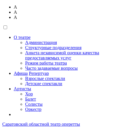
А
А
А
О театре
Администрация
Структурные подразделения
Анкета независимой оценки качества
предоставляемых услуг
Режим работы театра
Часто задаваемые вопросы
Афиша
Репертуар
Взрослые спектакли
Детские спектакли
Артисты
Хор
Балет
Солисты
Оркестр
Саратовский областной театр оперетты