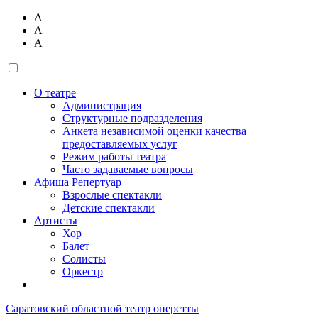
А
А
А
О театре
Администрация
Структурные подразделения
Анкета независимой оценки качества
предоставляемых услуг
Режим работы театра
Часто задаваемые вопросы
Афиша
Репертуар
Взрослые спектакли
Детские спектакли
Артисты
Хор
Балет
Солисты
Оркестр
Саратовский областной театр оперетты