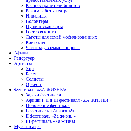
предоставляемых услуг
Распространители билетов
Режим работы театра
Инвалиды
Волонтёры
Пушкинская карта
Гостевая книга
Льготы для семей мобилизованных
Контакты
Часто задаваемые вопросы
Афиша
Репертуар
Артисты
Хор
Балет
Солисты
Оркестр
Фестиваль «ZА ЖИЗНЬ!»
Задачи фестиваля
Афиши I, II и III фестиваля «ZА ЖИЗНЬ!»
Положение фестиваля
I фестиваль «Zа жизнь!»
II фестиваль «Zа жизнь!»
III фестиваль «Zа жизнь!»
Музей театра